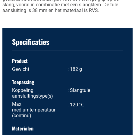
slang, vooral in combinatie met een slangklem. De tule
aansluiting is 38 mm en het materiaal is RVS.
Specificaties
Product
Gewicht
182 g
Toepassing
Koppeling
Slangtule
aansluitingstype(s)
Max.
120 ℃
mediumtemperatuur
(continu)
Materialen