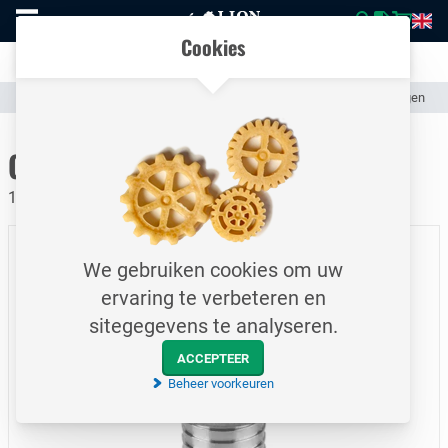
Naar
Vergelijk eenvoudig producten en specificaties
homepage
Open
Cookies
mobiel
Transparante communicatie over kosten en verzendstatus
menu
Assortiment
Slangen & Koppelingen (Industrieel)
Slangkoppelingen
Naar homepage
GEKA Snelkoppeling / 38 mm
10 bar / Snelkoppeling met slangtule / RVS
We gebruiken cookies om uw
ervaring te verbeteren en
sitegegevens te analyseren.
ACCEPTEER
Beheer voorkeuren