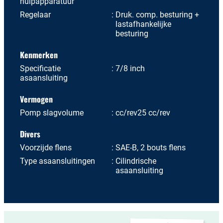
hulpapparatuur
Regelaar
Druk. comp. besturing +
lastafhankelijke
besturing
Kenmerken
Specificatie
7/8 inch
asaansluiting
Vermogen
Pomp slagvolume
cc/rev25 cc/rev
Divers
Voorzijde flens
SAE-B, 2 bouts flens
Type asaansluitingen
Cilindrische
asaansluiting