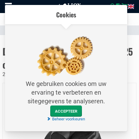
Naar
Vergelijk eenvoudig producten en specificaties
homepage
Open
Cookies
mobiel
Transparante communicatie over kosten en verzendstatus
menu
Assortiment
Hydrauliek
Pompen & Motoren
Naar homepage
Danfoss / Axiale Piston pomp / 25
cc/rev - LR R 025C / Draad SAE
25 cc/rev - LR R 025C
We gebruiken cookies om uw
ervaring te verbeteren en
sitegegevens te analyseren.
ACCEPTEER
Beheer voorkeuren