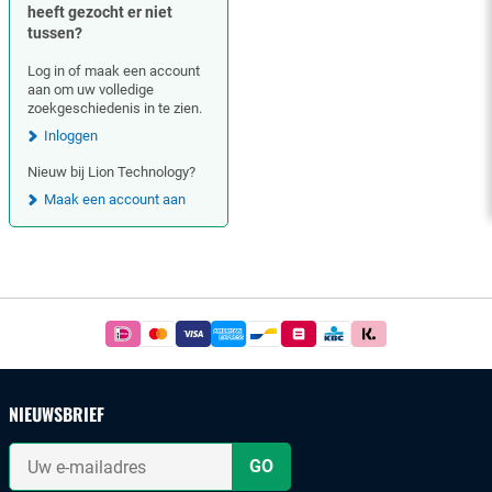
heeft gezocht er niet
tussen?
Log in of maak een account
aan om uw volledige
zoekgeschiedenis in te zien.
Inloggen
Nieuw bij Lion Technology?
Maak een account aan
Footer
Betaal
simpel
en
veilig
NIEUWSBRIEF
met
iDeal
Uw
of
e-
mailadres
bankoverschrijving.