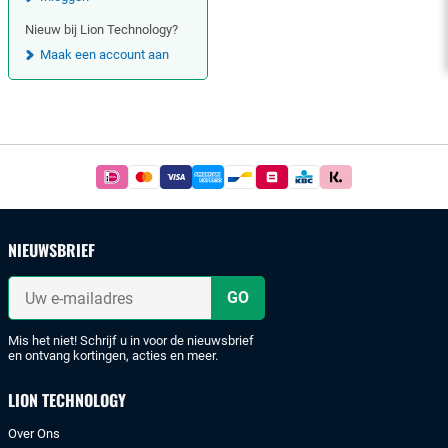
Nieuw bij Lion Technology?
Maak een account aan
Footer
Betaal
simpel
en
veilig
NIEUWSBRIEF
met
iDeal
Uw
of
e-
mailadres
bankoverschrijving.
Mis het niet! Schrijf u in voor de nieuwsbrief
en ontvang kortingen, acties en meer.
LION TECHNOLOGY
Over Ons