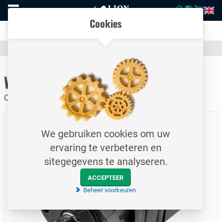
Naar
Vergelijk eenvoudig producten en specificaties
homepage
Open
Cookies
mobiel
Transparante communicatie over kosten en verzendstatus
menu
Assortiment
Hydrauliek
Pompen & Motoren
Naar homepage
White Orbital Motor
OMS 100 / 100 cc/rev
We gebruiken cookies om uw
ervaring te verbeteren en
sitegegevens te analyseren.
ACCEPTEER
Beheer voorkeuren