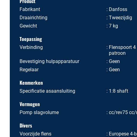
Product
Fabrikant
Danfoss
Draairichting
Tweezijdig
Gewicht
7 kg
Toepassing
Verbinding
Flenspoort 4
patroon
Bevestiging hulpapparatuur
Geen
Regelaar
Geen
Kenmerken
Specificatie asaansluiting
1:8 shaft
Vermogen
Pomp slagvolume
cc/rev75 cc/
Divers
Voorzijde flens
Europese 4-b