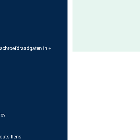
 schroefdraadgaten in +
rev
outs flens