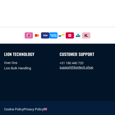
Betaal
simpel
en
veilig
LION TECHNOLOGY
CUSTOMER SUPPORT
met
iDeal
Over Ons
+31 180 440 720
of
support@liontech.shop
Lion Bulk Handling
bankoverschrijving.
Cookie Policy
Privacy Policy