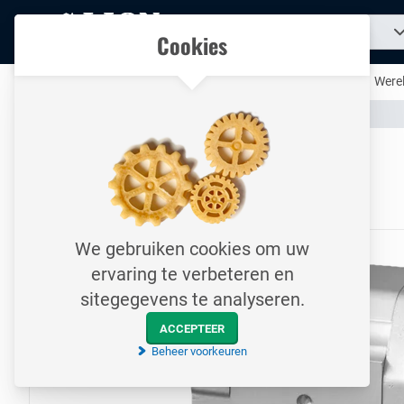
Naar
Zoek
Ons assortiment
Cookies
naar
homepage
een
product...
Al uw technische producten op één handige plek
Werel
Assortiment
Hydrauliek
Pompen & Motoren
Naar homepage
Danfoss Gear Motor
75CC/REV / SNM3NN
We gebruiken cookies om uw
ervaring te verbeteren en
sitegegevens te analyseren.
ACCEPTEER
Beheer voorkeuren