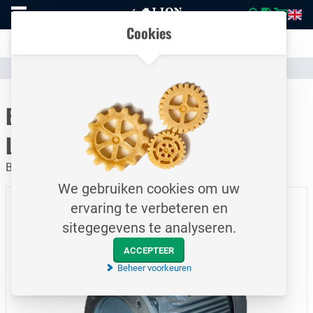
Naar
Vergelijk eenvoudig producten en specificaties
homepage
Open
Cookies
mobiel
Transparante communicatie over kosten en verzendstatus
menu
Assortiment
Hydrauliek
Pompen & Motoren
Naar homepage
Elektrische motor B&P / BP 160
L4 / 15 kW
BP 160 L4 - 15 kW
We gebruiken cookies om uw
ervaring te verbeteren en
sitegegevens te analyseren.
ACCEPTEER
Beheer voorkeuren