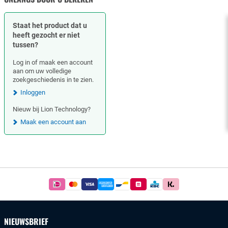
Staat het product dat u
heeft gezocht er niet
tussen?
Log in of maak een account
aan om uw volledige
zoekgeschiedenis in te zien.
Inloggen
Nieuw bij Lion Technology?
Maak een account aan
Footer
Betaal
simpel
en
veilig
NIEUWSBRIEF
met