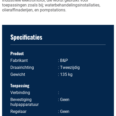
industriële elektromotor, die wordt gebruikt voor
toepassingen zoals bij; waterbehandelingsinstallaties,
olieraffinaderijen, en pompstations.
Specificaties
Product
Fabrikant
B&P
Draairichting
Tweezijdig
Gewicht
135 kg
Toepassing
Verbinding
Bevestiging
Geen
hulpapparatuur
Regelaar
Geen