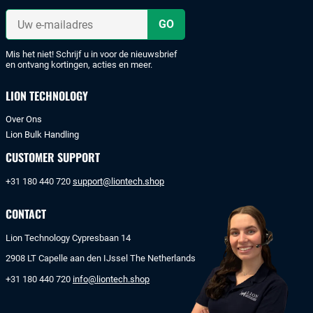
iDeal
Uw
of
e-
mailadres
bankoverschrijving.
Mis het niet! Schrijf u in voor de nieuwsbrief
en ontvang kortingen, acties en meer.
LION TECHNOLOGY
Over Ons
Lion Bulk Handling
CUSTOMER SUPPORT
+31 180 440 720
support@liontech.shop
CONTACT
Lion Technology Cypresbaan 14
2908 LT Capelle aan den IJssel The Netherlands
+31 180 440 720
info@liontech.shop