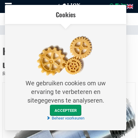
Naar
Vergelijk eenvoudig producten en specificaties
homepage
Open
Cookies
mobiel
Transparante communicatie over kosten en verzendstatus
menu
Assortiment
Materiaal transporteren
Fullerator
Naar homepage
Holle Studbout / NPT ¾" / lucht
uitlaat / Roestvast staal
Roestvast staal
We gebruiken cookies om uw
ervaring te verbeteren en
sitegegevens te analyseren.
ACCEPTEER
Beheer voorkeuren