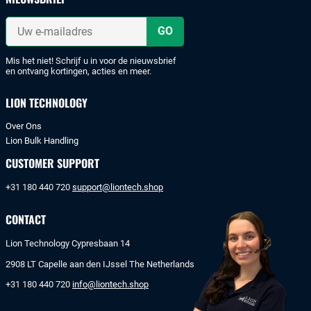
met
iDeal
Uw
of
e-
mailadres
bankoverschrijving.
Mis het niet! Schrijf u in voor de nieuwsbrief
en ontvang kortingen, acties en meer.
LION TECHNOLOGY
Over Ons
Lion Bulk Handling
CUSTOMER SUPPORT
+31 180 440 720
support@liontech.shop
CONTACT
Lion Technology Cypresbaan 14
2908 LT Capelle aan den IJssel The Netherlands
+31 180 440 720
info@liontech.shop