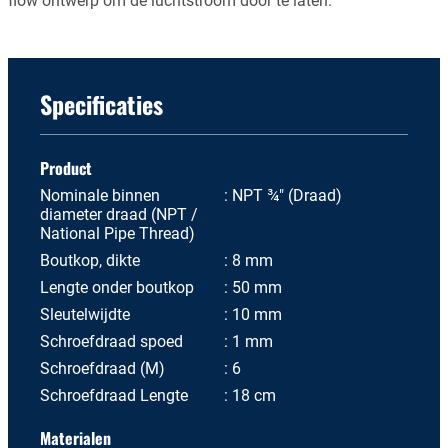
flow ontwerp om de luchtstroom door te laten.
Specificaties
Product
Nominale binnen
NPT ¾" (Draad)
diameter draad (NPT /
National Pipe Thread)
Boutkop, dikte
8 mm
Lengte onder boutkop
50 mm
Sleutelwijdte
10 mm
Schroefdraad spoed
1 mm
Schroefdraad (M)
6
Schroefdraad Lengte
18 cm
Materialen