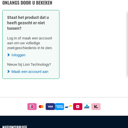
ONLANGS DOOR U BEKEKEN
Staat het product dat u
heeft gezocht er niet
tussen?
Log in of maak een account
aan om uw volledige
zoekgeschiedenis in te zien.
Inloggen
Nieuw bij Lion Technology?
Maak een account aan
Footer
Betaal
simpel
en
veilig
NIEUWSBRIEF