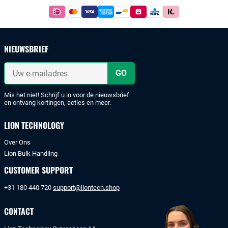
Footer
Betaal
simpel
en
veilig
NIEUWSBRIEF
met
iDeal
Uw
of
e-
mailadres
bankoverschrijving.
Mis het niet! Schrijf u in voor de nieuwsbrief
en ontvang kortingen, acties en meer.
LION TECHNOLOGY
Over Ons
Lion Bulk Handling
CUSTOMER SUPPORT
+31 180 440 720
support@liontech.shop
CONTACT