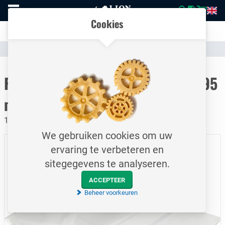
Naar
Vergelijk eenvoudig producten en specificaties
homepage
Open
Cookies
mobiel
Transparante communicatie over kosten en verzendstatus
menu
Assortiment
Filtratie
Air Intake Filters
Naar homepage
Filter zak / Bag dalamatic / W 495
mm X L 1506 mm
1.50 M Dura-life Oleophobic
We gebruiken cookies om uw
ervaring te verbeteren en
sitegegevens te analyseren.
ACCEPTEER
Beheer voorkeuren