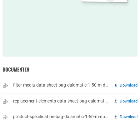
DOCUMENTEN
filter-media-data-sheet-bag-dalamatic-1-50-m-dura-life-oleophobic-w-495-mm-x-l-1506-mm-donaldson.pdf
Download
replacement-elements-data-sheet-bag-dalamatic-1-50-m-dura-life-oleophobic-w-495-mm-x-l-1506-mm-donaldson.pdf
Download
product-specification-bag-dalamatic-1-50-m-dura-life-oleophobic-w-495-mm-x-l-1506-mm-donaldson.pdf
Download