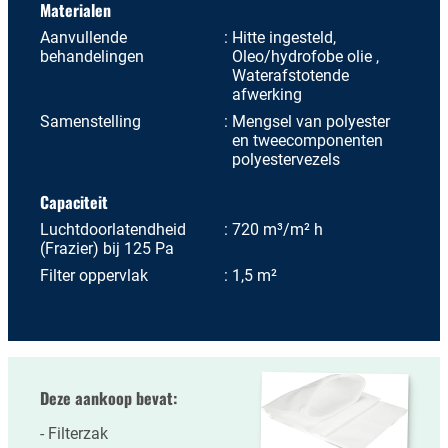
Materialen
Aanvullende
Hitte ingesteld,
behandelingen
Oleo/hydrofobe olie ,
Waterafstotende
afwerking
Samenstelling
Mengsel van polyester
en tweecomponenten
polyestervezels
Capaciteit
Luchtdoorlatendheid
720 m³/m² h
(Frazier) bij 125 Pa
Filter oppervlak
1,5 m²
Deze aankoop bevat:
Filterzak