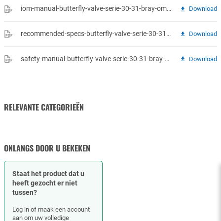
iom-manual-butterfly-valve-serie-30-31-bray-om-resil-2012-08.pdf
Download
recommended-specs-butterfly-valve-serie-30-31-bray-en-rss-series-30-31-20220518.pdf
Download
safety-manual-butterfly-valve-serie-30-31-bray-sm-1002-resilient-safety-manual-08-2017.pdf
Download
RELEVANTE CATEGORIEËN
KLEPAANDRIJVINGEN EN -
TERUGSLAGKLEP
OPERATORS
ONLANGS DOOR U BEKEKEN
Staat het product dat u
heeft gezocht er niet
tussen?
Log in of maak een account
aan om uw volledige