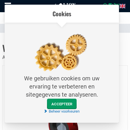
Naar
Vergelijk eenvoudig producten en specificaties
homepage
Open
Cookies
mobiel
Transparante communicatie over kosten en verzendstatus
menu
Assortiment
Afsluiters & Compensatoren
Vlinderkleppen
Naar homepage
Vlinderklep / DN80 / PN10/16
ANSI 150# / EPDM / Serie 30 / Wafer
We gebruiken cookies om uw
ervaring te verbeteren en
sitegegevens te analyseren.
ACCEPTEER
Beheer voorkeuren