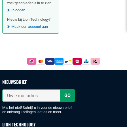
zoekgeschiedenis in te zien.
Inloggen
Nieuw bij Lion Technology?
Maak een account aan
Footer
Betaal
simpel
en
veilig
NIEUWSBRIEF
met
iDeal
Uw
of
e-
mailadres
bankoverschrijving.
Mis het niet! Schrijf u in voor de nieuwsbrief
en ontvang kortingen, acties en meer.
LION TECHNOLOGY