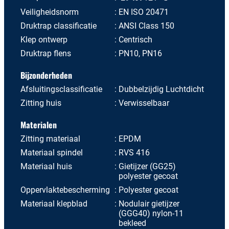
Veiligheidsnorm
EN ISO 20471
Druktrap classificatie
ANSI Class 150
Klep ontwerp
Centrisch
Druktrap flens
PN10, PN16
Bijzonderheden
Afsluitingsclassificatie
Dubbelzijdig Luchtdicht
Zitting huis
Verwisselbaar
Materialen
Zitting materiaal
EPDM
Materiaal spindel
RVS 416
Materiaal huis
Gietijzer (GG25)
polyester gecoat
Oppervlaktebescherming
Polyester gecoat
Materiaal klepblad
Nodulair gietijzer
(GGG40) nylon-11
bekleed