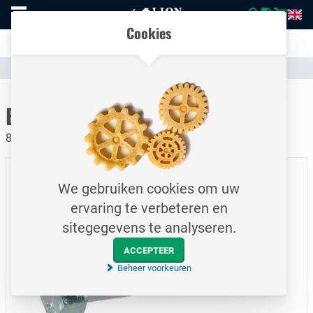
Naar
Vergelijk eenvoudig producten en specificaties
homepage
Open
Cookies
mobiel
Transparante communicatie over kosten en verzendstatus
menu
Assortiment
Bevestigingsmateriaal
Bouten
Naar homepage
Bout / DIN931 / M6x90
8.8 / Elektrolytisch verzinkt
We gebruiken cookies om uw
ervaring te verbeteren en
sitegegevens te analyseren.
ACCEPTEER
Beheer voorkeuren