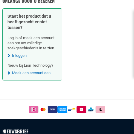
ONLANGS DOOR U BEKEKEN
Staat het product dat u
heeft gezocht er niet
tussen?
Log in of maak een account
aan om uw volledige
zoekgeschiedenis in te zien.
Inloggen
Nieuw bij Lion Technology?
Maak een account aan
Footer
Betaal
simpel
en
veilig
NIEUWSBRIEF