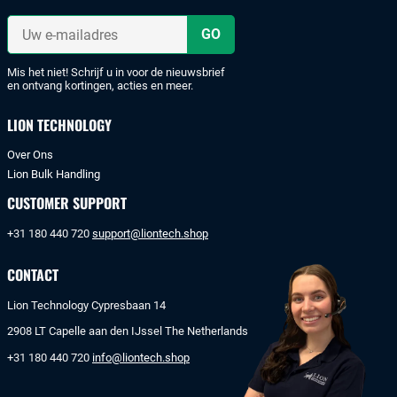
met
iDeal
Uw
of
e-
mailadres
bankoverschrijving.
Mis het niet! Schrijf u in voor de nieuwsbrief
en ontvang kortingen, acties en meer.
LION TECHNOLOGY
Over Ons
Lion Bulk Handling
CUSTOMER SUPPORT
+31 180 440 720
support@liontech.shop
CONTACT
Lion Technology Cypresbaan 14
2908 LT Capelle aan den IJssel The Netherlands
+31 180 440 720
info@liontech.shop