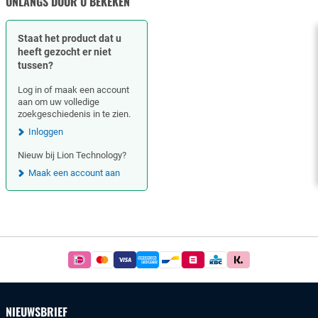
ONLANGS DOOR U BEKEKEN
Staat het product dat u
heeft gezocht er niet
tussen?
Log in of maak een account
aan om uw volledige
zoekgeschiedenis in te zien.
Inloggen
Nieuw bij Lion Technology?
Maak een account aan
Footer
Betaal
simpel
en
veilig
NIEUWSBRIEF