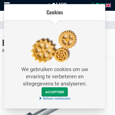
Naar
Vergelijk eenvoudig producten en specificaties
homepage
Open
Cookies
mobiel
Transparante communicatie over kosten en verzendstatus
menu
Assortiment
Bevestigingsmateriaal
Bouten
Naar homepage
Bout / DIN931 / M10x110
8.8 / Elektrolytisch verzinkt
We gebruiken cookies om uw
ervaring te verbeteren en
sitegegevens te analyseren.
ACCEPTEER
Beheer voorkeuren