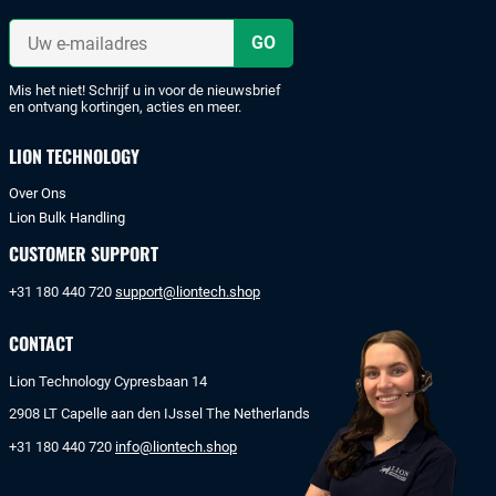
met
iDeal
Uw
of
e-
mailadres
bankoverschrijving.
Mis het niet! Schrijf u in voor de nieuwsbrief
en ontvang kortingen, acties en meer.
LION TECHNOLOGY
Over Ons
Lion Bulk Handling
CUSTOMER SUPPORT
+31 180 440 720
support@liontech.shop
CONTACT
Lion Technology Cypresbaan 14
2908 LT Capelle aan den IJssel The Netherlands
+31 180 440 720
info@liontech.shop