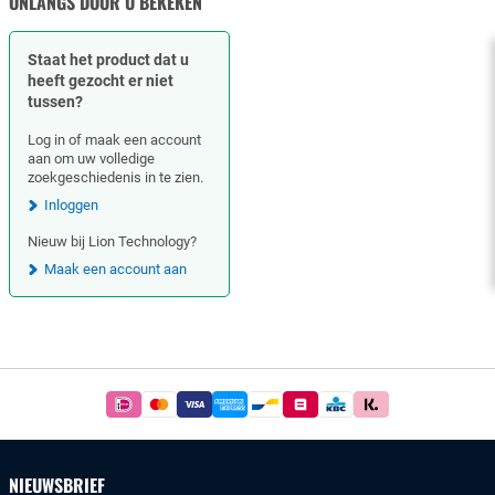
ONLANGS DOOR U BEKEKEN
Staat het product dat u
heeft gezocht er niet
tussen?
Log in of maak een account
aan om uw volledige
zoekgeschiedenis in te zien.
Inloggen
Nieuw bij Lion Technology?
Maak een account aan
Footer
Betaal
simpel
en
veilig
NIEUWSBRIEF