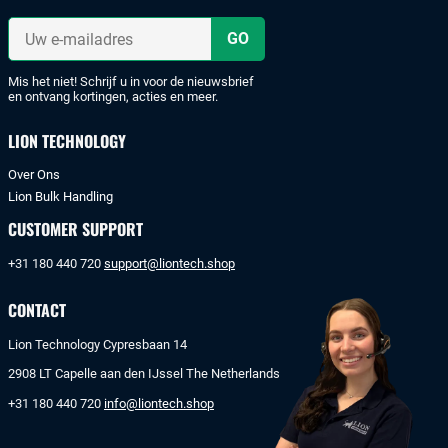
met
iDeal
Uw
of
e-
mailadres
bankoverschrijving.
Mis het niet! Schrijf u in voor de nieuwsbrief
en ontvang kortingen, acties en meer.
LION TECHNOLOGY
Over Ons
Lion Bulk Handling
CUSTOMER SUPPORT
+31 180 440 720
support@liontech.shop
CONTACT
Lion Technology Cypresbaan 14
2908 LT Capelle aan den IJssel The Netherlands
+31 180 440 720
info@liontech.shop