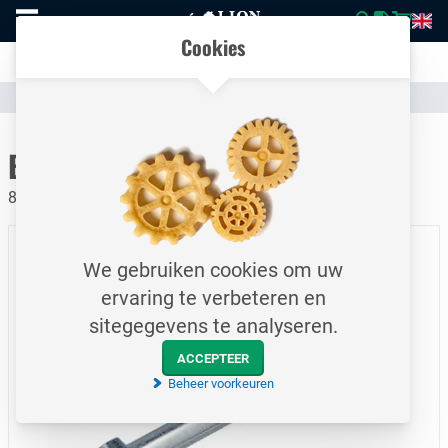
Naar
Vergelijk eenvoudig producten en specificaties
homepage
Open
Cookies
mobiel
Transparante communicatie over kosten en verzendstatus
menu
Assortiment
Bevestigingsmateriaal
Bouten
Naar homepage
Bout / DIN931 / M14x130
8.8 / Elektrolytisch verzinkt
We gebruiken cookies om uw
ervaring te verbeteren en
sitegegevens te analyseren.
ACCEPTEER
Beheer voorkeuren