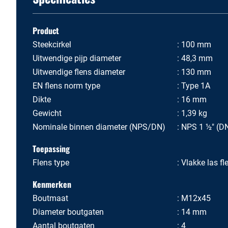
Product
Steekcirkel
100 mm
Uitwendige pijp diameter
48,3 mm
Uitwendige flens diameter
130 mm
EN flens norm type
Type 1A
Dikte
16 mm
Gewicht
1,39 kg
Nominale binnen diameter (NPS/DN)
NPS 1 ½" (D
Toepassing
Flens type
Vlakke las fl
Kenmerken
Boutmaat
M12x45
Diameter boutgaten
14 mm
Aantal boutgaten
4