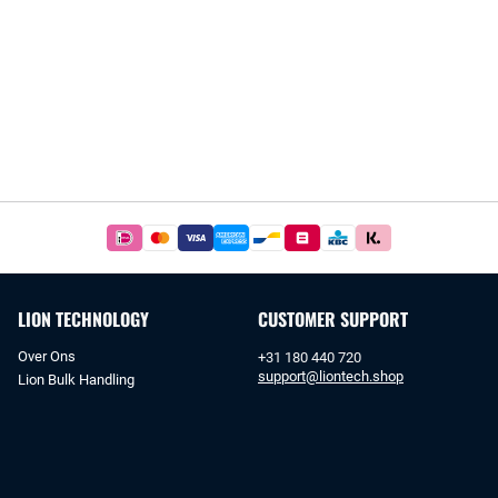
Betaal
simpel
en
veilig
LION TECHNOLOGY
CUSTOMER SUPPORT
met
iDeal
Over Ons
+31 180 440 720
of
support@liontech.shop
Lion Bulk Handling
bankoverschrijving.