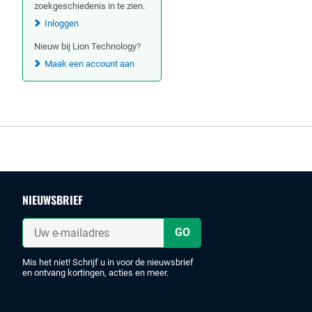
zoekgeschiedenis in te zien.
Inloggen
Nieuw bij Lion Technology?
Maak een account aan
Footer
NIEUWSBRIEF
Uw
e-
mailadres
Mis het niet! Schrijf u in voor de nieuwsbrief
en ontvang kortingen, acties en meer.