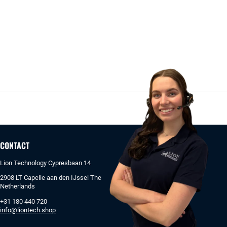
CONTACT
Lion Technology Cypresbaan 14
2908 LT Capelle aan den IJssel The
Netherlands
+31 180 440 720
info@liontech.shop