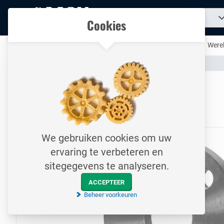
Naar
Zoek
Ons assortiment
Cookies
naar
homepage
een
product...
Al uw technische producten op één handige plek
Werel
Assortiment
Leidingsystemen
Flenzen
Naar homepage
Vlakke lasflens / PN06 / DN40
Type 1A / EN1092-1 / S235JRG / 48.3 mm
We gebruiken cookies om uw
ervaring te verbeteren en
sitegegevens te analyseren.
ACCEPTEER
Beheer voorkeuren