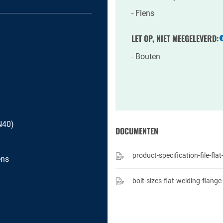
Flens
LET OP, NIET MEEGELEVERD:
Bouten
N40)
DOCUMENTEN
product-specification-file-fla
ens
bolt-sizes-flat-welding-flang