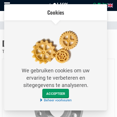
Naar
Vergelijk eenvoudig producten en specificaties
homepage
Open
Cookies
mobiel
Transparante communicatie over kosten en verzendstatus
menu
Assortiment
Leidingsystemen
Flenzen
Naar homepage
Draadflens / PN16 / DN15
Type 13 / EN1092-1 / P250GH / ½"
We gebruiken cookies om uw
ervaring te verbeteren en
sitegegevens te analyseren.
ACCEPTEER
Beheer voorkeuren