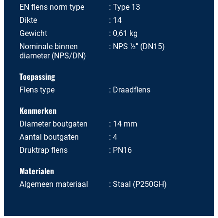
EN flens norm type
Type 13
Dikte
14
Gewicht
0,61 kg
Nominale binnen
NPS ½" (DN15)
diameter (NPS/DN)
Toepassing
Flens type
Draadflens
Kenmerken
Diameter boutgaten
14 mm
Aantal boutgaten
4
Druktrap flens
PN16
Materialen
Algemeen materiaal
Staal (P250GH)