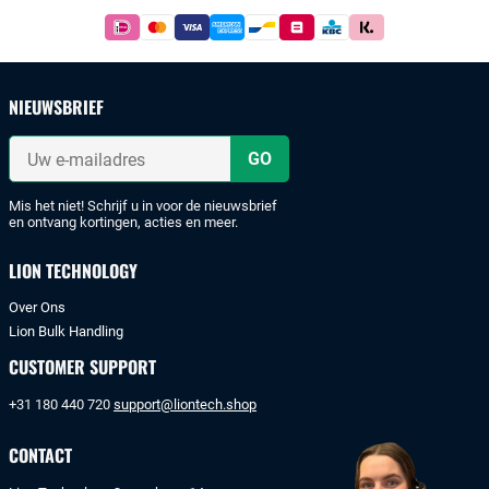
Footer
Betaal
simpel
en
veilig
NIEUWSBRIEF
met
iDeal
Uw
of
e-
mailadres
bankoverschrijving.
Mis het niet! Schrijf u in voor de nieuwsbrief
en ontvang kortingen, acties en meer.
LION TECHNOLOGY
Over Ons
Lion Bulk Handling
CUSTOMER SUPPORT
+31 180 440 720
support@liontech.shop
CONTACT