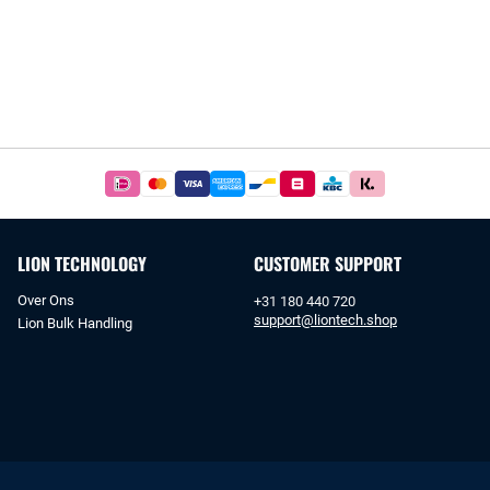
Betaal
simpel
en
veilig
LION TECHNOLOGY
CUSTOMER SUPPORT
met
iDeal
Over Ons
+31 180 440 720
of
support@liontech.shop
Lion Bulk Handling
bankoverschrijving.