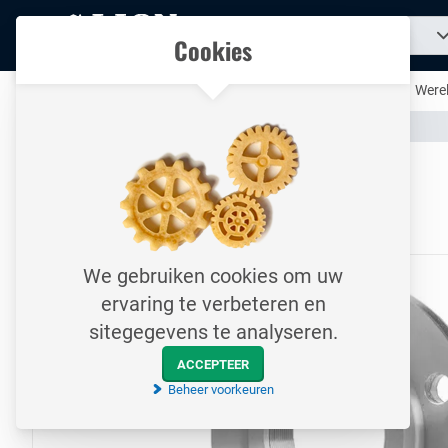
Naar
Zoek
Ons assortiment
Cookies
naar
homepage
een
product...
Al uw technische producten op één handige plek
Werel
Assortiment
Leidingsystemen
Flenzen
Naar homepage
Draadflens / PN16 / DN32
Type 13 / EN1092-1 / P250GH / 1¼"
We gebruiken cookies om uw
ervaring te verbeteren en
sitegegevens te analyseren.
ACCEPTEER
Beheer voorkeuren