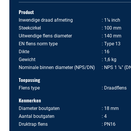
Product
Inwendige draad afmeting
1¼ inch
Steekcirkel
100 mm
Uitwendige flens diameter
140 mm
EN flens norm type
Type 13
Dikte
16
Gewicht
1,6 kg
Nominale binnen diameter (NPS/DN)
NPS 1 ¼" (D
Toepassing
Flens type
Draadflens
Kenmerken
Diameter boutgaten
18 mm
Aantal boutgaten
4
Druktrap flens
PN16