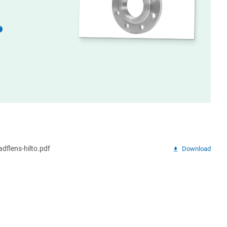
Meer
informatie
adflens-hilto.pdf
Download