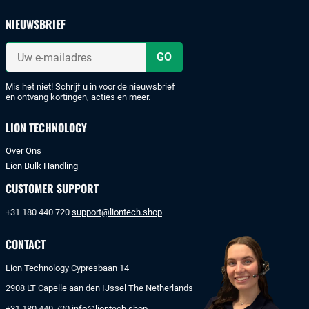
en
veilig
NIEUWSBRIEF
met
iDeal
Uw
of
e-
mailadres
bankoverschrijving.
Mis het niet! Schrijf u in voor de nieuwsbrief
en ontvang kortingen, acties en meer.
LION TECHNOLOGY
Over Ons
Lion Bulk Handling
CUSTOMER SUPPORT
+31 180 440 720
support@liontech.shop
CONTACT
Lion Technology Cypresbaan 14
2908 LT Capelle aan den IJssel The Netherlands
+31 180 440 720
info@liontech.shop