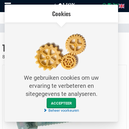
Naar
Vergelijk eenvoudig producten en specificaties
homepage
Open
Cookies
mobiel
Transparante communicatie over kosten en verzendstatus
menu
Assortiment
Bevestigingsmateriaal
Bouten
Naar homepage
Tapbout / DIN933 / M8x16
8.8 / Elektrolytisch verzinkt
We gebruiken cookies om uw
ervaring te verbeteren en
sitegegevens te analyseren.
ACCEPTEER
Beheer voorkeuren