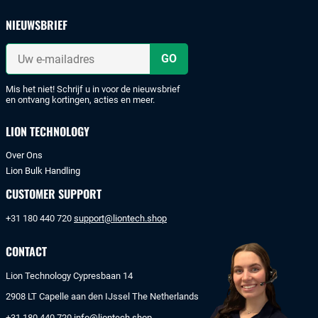
en
veilig
NIEUWSBRIEF
met
iDeal
Uw
of
e-
mailadres
bankoverschrijving.
Mis het niet! Schrijf u in voor de nieuwsbrief
en ontvang kortingen, acties en meer.
LION TECHNOLOGY
Over Ons
Lion Bulk Handling
CUSTOMER SUPPORT
+31 180 440 720
support@liontech.shop
CONTACT
Lion Technology Cypresbaan 14
2908 LT Capelle aan den IJssel The Netherlands
+31 180 440 720
info@liontech.shop