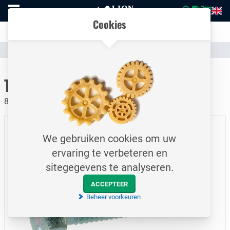
Naar
Vergelijk eenvoudig producten en specificaties
homepage
Open
Cookies
mobiel
Transparante communicatie over kosten en verzendstatus
menu
Assortiment
Bevestigingsmateriaal
Bouten
Naar homepage
Tapbout / DIN933 / M8x50
8.8 / Elektrolytisch verzinkt
We gebruiken cookies om uw
ervaring te verbeteren en
sitegegevens te analyseren.
ACCEPTEER
Beheer voorkeuren