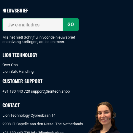
en
veilig
NIEUWSBRIEF
met
iDeal
Uw
of
e-
mailadres
bankoverschrijving.
Mis het niet! Schrijf u in voor de nieuwsbrief
en ontvang kortingen, acties en meer.
LION TECHNOLOGY
Over Ons
Lion Bulk Handling
CUSTOMER SUPPORT
+31 180 440 720
support@liontech.shop
CONTACT
Lion Technology Cypresbaan 14
2908 LT Capelle aan den IJssel The Netherlands
+31 180 440 720
info@liontech.shop