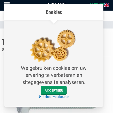
Naar
Vergelijk eenvoudig producten en specificaties
homepage
Open
Cookies
mobiel
Transparante communicatie over kosten en verzendstatus
menu
Assortiment
Bevestigingsmateriaal
Bouten
Naar homepage
Tapbout / DIN933 / M12x20
8.8 / Elektrolytisch verzinkt
We gebruiken cookies om uw
ervaring te verbeteren en
sitegegevens te analyseren.
ACCEPTEER
Beheer voorkeuren