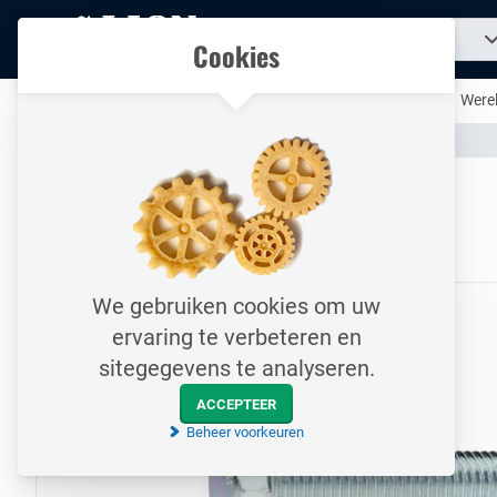
Naar
Zoek
Ons assortiment
Cookies
naar
homepage
een
product...
Al uw technische producten op één handige plek
Werel
Assortiment
Bevestigingsmateriaal
Bouten
Naar homepage
Tapbout / DIN933 / M12x75
8.8 / Elektrolytisch verzinkt
We gebruiken cookies om uw
ervaring te verbeteren en
sitegegevens te analyseren.
ACCEPTEER
Beheer voorkeuren