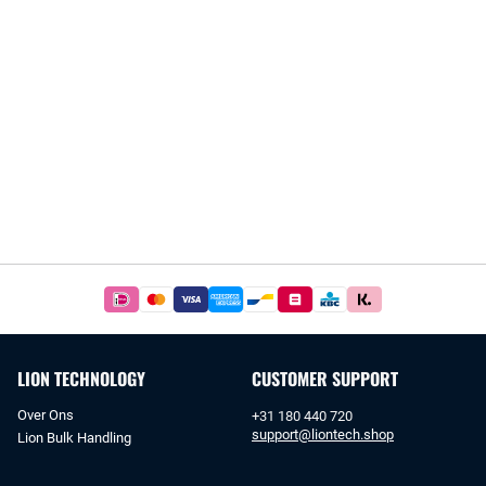
Betaal
simpel
en
veilig
LION TECHNOLOGY
CUSTOMER SUPPORT
met
iDeal
Over Ons
+31 180 440 720
of
support@liontech.shop
Lion Bulk Handling
bankoverschrijving.