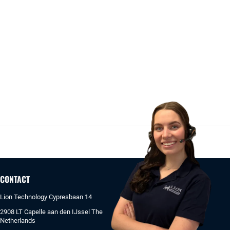
CONTACT
Lion Technology Cypresbaan 14
2908 LT Capelle aan den IJssel The
Netherlands