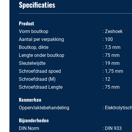
Specificaties
Product
Vorm boutkop
Zeshoek
Aantal per verpakking
100
Boutkop, dikte
7,5 mm
Lengte onder boutkop
75 mm
Sleutelwijdte
19 mm
Schroefdraad spoed
1,75 mm
Schroefdraad (M)
12
Schroefdraad Lengte
75 mm
Kenmerken
Oppervlaktebehandeling
Elektrolytisc
Bijzonderheden
DIN Norm
DIN 933