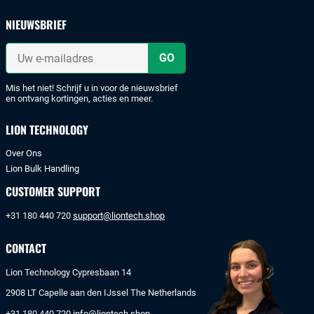
en
veilig
NIEUWSBRIEF
met
iDeal
Uw
of
e-
mailadres
bankoverschrijving.
Mis het niet! Schrijf u in voor de nieuwsbrief
en ontvang kortingen, acties en meer.
LION TECHNOLOGY
Over Ons
Lion Bulk Handling
CUSTOMER SUPPORT
+31 180 440 720
support@liontech.shop
CONTACT
Lion Technology Cypresbaan 14
2908 LT Capelle aan den IJssel The Netherlands
+31 180 440 720
info@liontech.shop