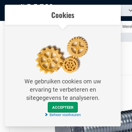
Naar
Zoek
Ons assortiment
Cookies
naar
homepage
een
product...
Al uw technische producten op één handige plek
Werel
Assortiment
Bevestigingsmateriaal
Bouten
Naar homepage
Tapbout / DIN933 / M18x70
8.8 / Elektrolytisch verzinkt
We gebruiken cookies om uw
ervaring te verbeteren en
sitegegevens te analyseren.
ACCEPTEER
Beheer voorkeuren