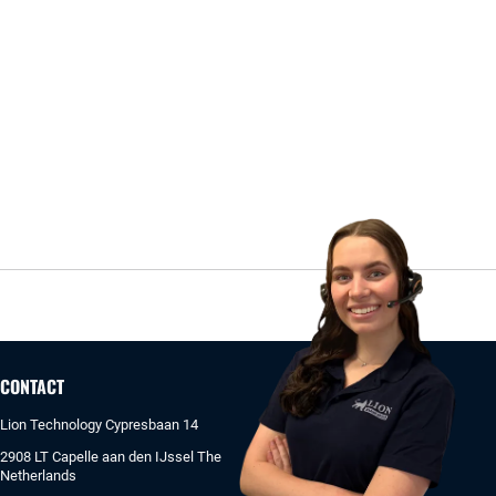
CONTACT
Lion Technology Cypresbaan 14
2908 LT Capelle aan den IJssel The
Netherlands