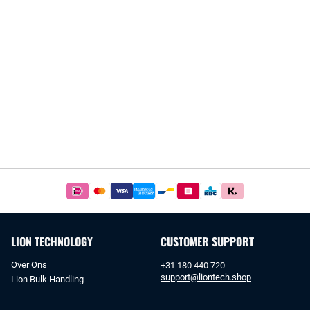
Betaal
simpel
en
veilig
LION TECHNOLOGY
CUSTOMER SUPPORT
met
iDeal
Over Ons
+31 180 440 720
of
support@liontech.shop
Lion Bulk Handling
bankoverschrijving.