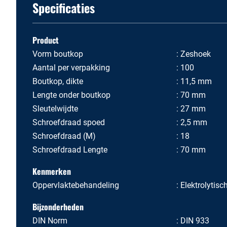
Specificaties
Product
Vorm boutkop
Zeshoek
Aantal per verpakking
100
Boutkop, dikte
11,5 mm
Lengte onder boutkop
70 mm
Sleutelwijdte
27 mm
Schroefdraad spoed
2,5 mm
Schroefdraad (M)
18
Schroefdraad Lengte
70 mm
Kenmerken
Oppervlaktebehandeling
Elektrolytisc
Bijzonderheden
DIN Norm
DIN 933