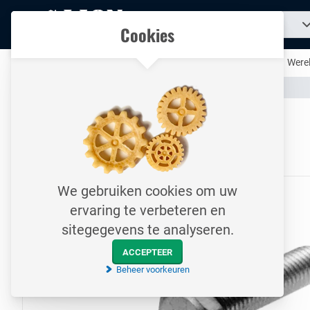
Naar
Zoek
Ons assortiment
Cookies
naar
homepage
een
product...
Al uw technische producten op één handige plek
Werel
Assortiment
Bevestigingsmateriaal
Bouten
Naar homepage
Tapbout / DIN933 / M20x60
8.8 / Elektrolytisch verzinkt
We gebruiken cookies om uw
ervaring te verbeteren en
sitegegevens te analyseren.
ACCEPTEER
Beheer voorkeuren