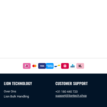
Betaal
simpel
en
veilig
LION TECHNOLOGY
CUSTOMER SUPPORT
met
iDeal
Over Ons
+31 180 440 720
of
support@liontech.shop
Lion Bulk Handling
bankoverschrijving.