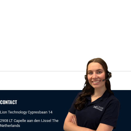
CONTACT
Lion Technology Cypresbaan 14
2908 LT Capelle aan den IJssel The
Netherlands