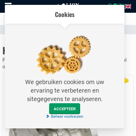
Naar
Vergelijk eenvoudig producten en specificaties
homepage
Open
Cookies
mobiel
Transparante communicatie over kosten en verzendstatus
menu
Assortiment
Afsluiters & Compensatoren
Kogelkranen
Naar homepage
Kogelkraan / 0-40 bar / DN40
PN10/16 / TFM 1600 / Model F15 / RVS / Flens / Manual
operator
We gebruiken cookies om uw
ervaring te verbeteren en
sitegegevens te analyseren.
ACCEPTEER
Beheer voorkeuren