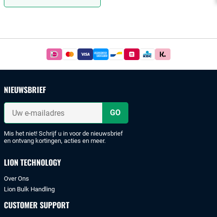
Footer
Betaal
simpel
en
veilig
NIEUWSBRIEF
met
iDeal
Uw
of
e-
mailadres
bankoverschrijving.
Mis het niet! Schrijf u in voor de nieuwsbrief
en ontvang kortingen, acties en meer.
LION TECHNOLOGY
Over Ons
Lion Bulk Handling
CUSTOMER SUPPORT