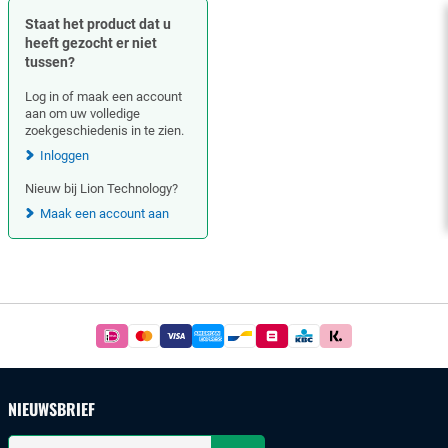
Staat het product dat u
heeft gezocht er niet
tussen?
Log in of maak een account
aan om uw volledige
zoekgeschiedenis in te zien.
Inloggen
Nieuw bij Lion Technology?
Maak een account aan
Footer
Betaal
simpel
en
veilig
NIEUWSBRIEF
met
iDeal
Uw