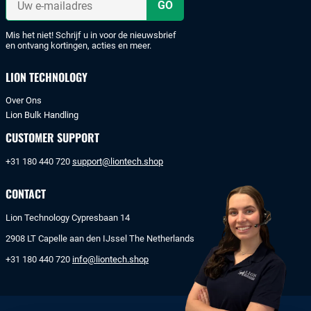
of
e-
mailadres
bankoverschrijving.
Mis het niet! Schrijf u in voor de nieuwsbrief
en ontvang kortingen, acties en meer.
LION TECHNOLOGY
Over Ons
Lion Bulk Handling
CUSTOMER SUPPORT
+31 180 440 720
support@liontech.shop
CONTACT
Lion Technology Cypresbaan 14
2908 LT Capelle aan den IJssel The Netherlands
+31 180 440 720
info@liontech.shop