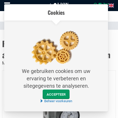
Naar
Vergelijk eenvoudig producten en specificaties
homepage
Open
Cookies
mobiel
Transparante communicatie over kosten en verzendstatus
menu
Assortiment
Pneumatiek
Flowregelaars
Naar homepage
Filter regelaar / Semi-
automatische aftap / 3000 L/Min
Met montage beugel/ Met manometer 10 Bar / ½" BSP
We gebruiken cookies om uw
ervaring te verbeteren en
sitegegevens te analyseren.
ACCEPTEER
Beheer voorkeuren