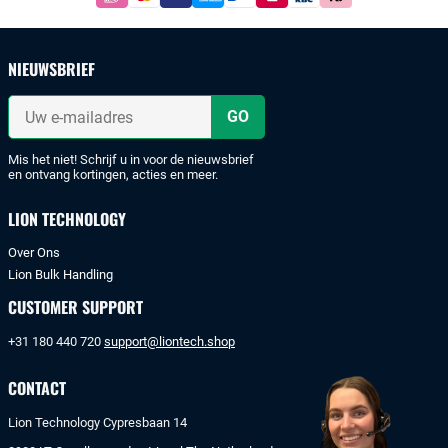
Betaal
simpel
en
veilig
NIEUWSBRIEF
met
iDeal
Uw
of
e-
mailadres
bankoverschrijving.
Mis het niet! Schrijf u in voor de nieuwsbrief
en ontvang kortingen, acties en meer.
LION TECHNOLOGY
Over Ons
Lion Bulk Handling
CUSTOMER SUPPORT
+31 180 440 720
support@liontech.shop
CONTACT
Lion Technology Cypresbaan 14