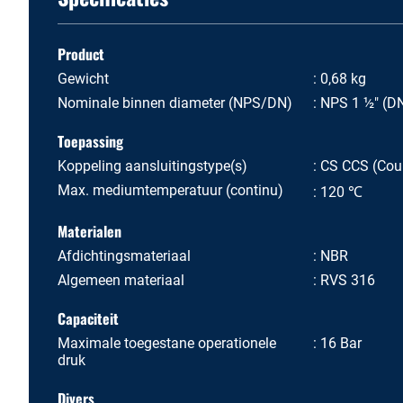
Product
Gewicht
0,68 kg
Nominale binnen diameter (NPS/DN)
NPS 1 ½" (D
Toepassing
Koppeling aansluitingstype(s)
CS CCS (Coup
Max. mediumtemperatuur (continu)
120 ℃
Materialen
Afdichtingsmateriaal
NBR
Algemeen materiaal
RVS 316
Capaciteit
Maximale toegestane operationele
16 Bar
druk
Divers