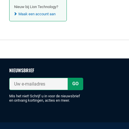
Nieuw bij Lion Technology?
Maak een account aan
Footer
NIEUWSBRIEF
Uw
e-
mailadres
Mis het niet! Schrijf u in voor de nieuwsbrief
en ontvang kortingen, acties en meer.