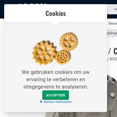
Naar
Zoek
Ons assortiment
Cookies
naar
homepage
een
product...
Al uw technische producten op één handige plek
Werel
Assortiment
Slangen & Koppelingen (Industrieel)
Slangkoppeling
Naar homepage
CamLock Tri Saflock / Type CS /
16 bar / Vrouwelijke koppeling - slangtule / TW kraag / RV
We gebruiken cookies om uw
ervaring te verbeteren en
sitegegevens te analyseren.
ACCEPTEER
Beheer voorkeuren