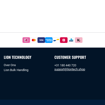
Betaal
simpel
en
veilig
LION TECHNOLOGY
CUSTOMER SUPPORT
met
iDeal
Over Ons
+31 180 440 720
of
support@liontech.shop
Lion Bulk Handling
bankoverschrijving.