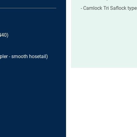
Camlock Tri Saflock typ
N40)
ler - smooth hosetail)