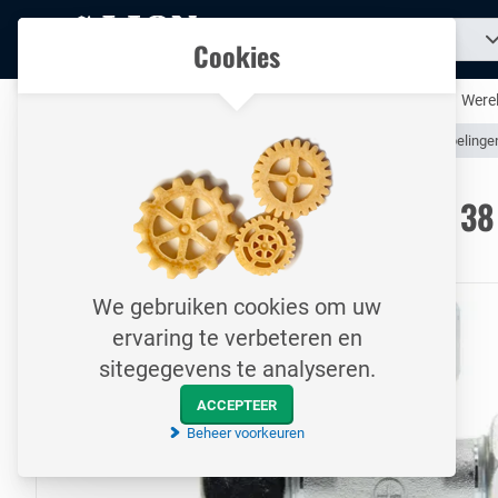
Naar
Zoek
Ons assortiment
Cookies
naar
homepage
een
product...
Al uw technische producten op één handige plek
Werel
Assortiment
Hydrauliek
Hydraulische Slangen & Slangkoppelinge
Naar homepage
Hydrauliek kruisstuk / S-serie 3
Zware versie / Verzinkt staal
We gebruiken cookies om uw
ervaring te verbeteren en
sitegegevens te analyseren.
ACCEPTEER
Beheer voorkeuren