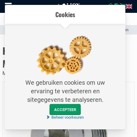
Naar
Vergelijk eenvoudig producten en specificaties
homepage
Open
Cookies
mobiel
Transparante communicatie over kosten en verzendstatus
menu
Assortiment
Hydrauliek
Hydraulische Slangen & Slangkoppelingen
Naar homepage
Hydrauliek plug / M18x1,5 /
Metrisch
Mannelijk draad / Verzinkt staal
We gebruiken cookies om uw
ervaring te verbeteren en
sitegegevens te analyseren.
ACCEPTEER
Beheer voorkeuren