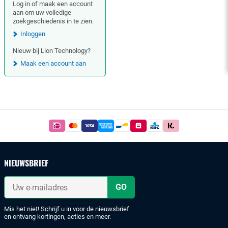
Log in of maak een account
aan om uw volledige
zoekgeschiedenis in te zien.
Inloggen
Nieuw bij Lion Technology?
Maak een account aan
Footer
Betaal
simpel
en
veilig
NIEUWSBRIEF
met
iDeal
Uw
of
e-
mailadres
bankoverschrijving.
Mis het niet! Schrijf u in voor de nieuwsbrief
en ontvang kortingen, acties en meer.