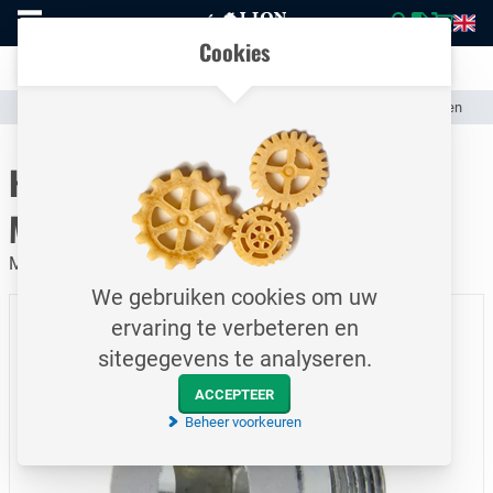
Naar
Vergelijk eenvoudig producten en specificaties
homepage
Open
Cookies
mobiel
Transparante communicatie over kosten en verzendstatus
menu
Assortiment
Hydrauliek
Hydraulische Slangen & Slangkoppelingen
Naar homepage
Hydrauliek plug / M26x1,5 /
Metrisch
Mannelijk draad / Verzinkt staal
We gebruiken cookies om uw
ervaring te verbeteren en
sitegegevens te analyseren.
ACCEPTEER
Beheer voorkeuren