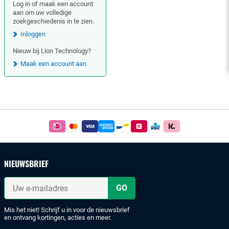
Log in of maak een account
aan om uw volledige
zoekgeschiedenis in te zien.
Inloggen
Nieuw bij Lion Technology?
Maak een account aan
Footer
Betaal
simpel
en
veilig
NIEUWSBRIEF
met
iDeal
Uw
of
e-
mailadres
bankoverschrijving.
Mis het niet! Schrijf u in voor de nieuwsbrief
en ontvang kortingen, acties en meer.