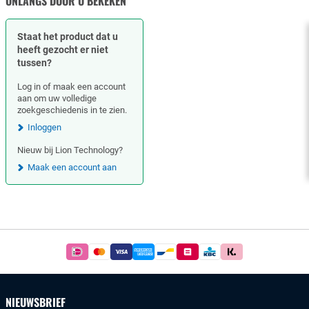
ONLANGS DOOR U BEKEKEN
Staat het product dat u
heeft gezocht er niet
tussen?
Log in of maak een account
aan om uw volledige
zoekgeschiedenis in te zien.
Inloggen
Nieuw bij Lion Technology?
Maak een account aan
Footer
Betaal
simpel
en
veilig
NIEUWSBRIEF