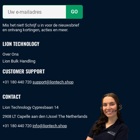
met
iDeal
Uw
of
e-
mailadres
bankoverschrijving.
Mis het niet! Schrijf u in voor de nieuwsbrief
en ontvang kortingen, acties en meer.
LION TECHNOLOGY
Over Ons
Lion Bulk Handling
CUSTOMER SUPPORT
+31 180 440 720
support@liontech.shop
CONTACT
Lion Technology Cypresbaan 14
2908 LT Capelle aan den IJssel The Netherlands
+31 180 440 720
info@liontech.shop