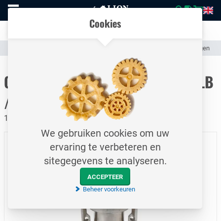
Naar
Vergelijk eenvoudig producten en specificaties
homepage
Open
Cookies
mobiel
Transparante communicatie over kosten en verzendstatus
menu
Assortiment
Slangen & Koppelingen (Industrieel)
Slangkoppelingen
Naar homepage
CamLock snelkoppeling / Type FLB
/ DN40
18 bar / Vrouwelijke koppeling - flens / RVS
We gebruiken cookies om uw
ervaring te verbeteren en
sitegegevens te analyseren.
ACCEPTEER
Beheer voorkeuren