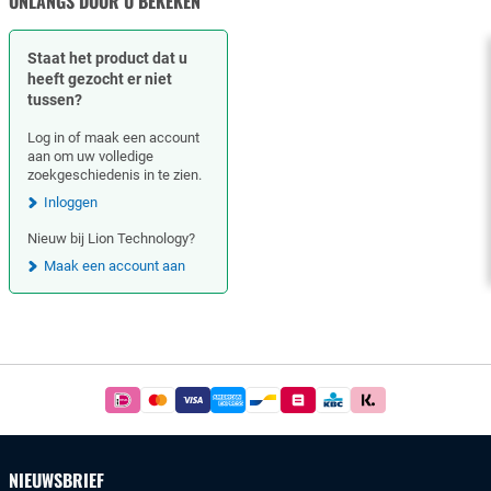
ONLANGS DOOR U BEKEKEN
Staat het product dat u
heeft gezocht er niet
tussen?
Log in of maak een account
aan om uw volledige
zoekgeschiedenis in te zien.
Inloggen
Nieuw bij Lion Technology?
Maak een account aan
Footer
Betaal
simpel
en
veilig
NIEUWSBRIEF