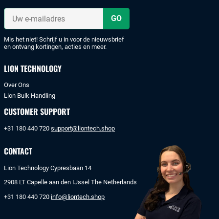
met
iDeal
Uw
of
e-
mailadres
bankoverschrijving.
Mis het niet! Schrijf u in voor de nieuwsbrief
en ontvang kortingen, acties en meer.
LION TECHNOLOGY
Over Ons
Lion Bulk Handling
CUSTOMER SUPPORT
+31 180 440 720
support@liontech.shop
CONTACT
Lion Technology Cypresbaan 14
2908 LT Capelle aan den IJssel The Netherlands
+31 180 440 720
info@liontech.shop