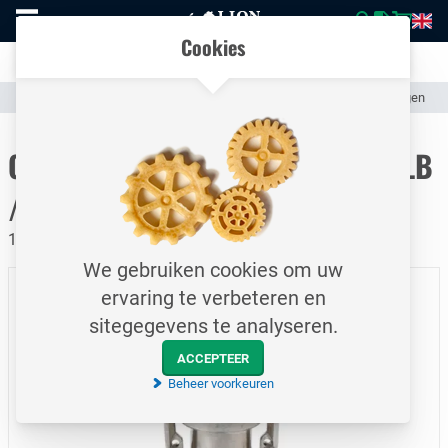
Naar
Vergelijk eenvoudig producten en specificaties
homepage
Open
Cookies
mobiel
Transparante communicatie over kosten en verzendstatus
menu
Assortiment
Slangen & Koppelingen (Industrieel)
Slangkoppelingen
Naar homepage
CamLock snelkoppeling / Type FLB
/ DN50
18 bar / Vrouwelijke koppeling - flens / RVS
We gebruiken cookies om uw
ervaring te verbeteren en
sitegegevens te analyseren.
ACCEPTEER
Beheer voorkeuren