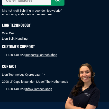
of
e-
mailadres
bankoverschrijving.
Mis het niet! Schrijf u in voor de nieuwsbrief
en ontvang kortingen, acties en meer.
LION TECHNOLOGY
Over Ons
Lion Bulk Handling
CUSTOMER SUPPORT
+31 180 440 720
support@liontech.shop
CONTACT
Lion Technology Cypresbaan 14
2908 LT Capelle aan den IJssel The Netherlands
+31 180 440 720
info@liontech.shop