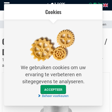
Naar
Vergelijk eenvoudig producten en specificaties
homepage
Open
Cookies
mobiel
Transparante communicatie over kosten en verzendstatus
menu
Assortiment
Slangen & Koppelingen (Industrieel)
Slangkoppelingen
Naar homepage
CamLock Snelkoppeling / Type B /
DN50
18 bar / Vrouwelijke koppeling - mannelijk schroefdraad /
aluminium
We gebruiken cookies om uw
ervaring te verbeteren en
sitegegevens te analyseren.
ACCEPTEER
Beheer voorkeuren