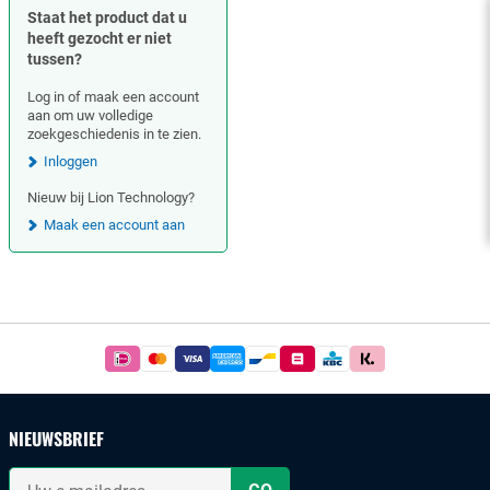
Staat het product dat u
heeft gezocht er niet
tussen?
Log in of maak een account
aan om uw volledige
zoekgeschiedenis in te zien.
Inloggen
Nieuw bij Lion Technology?
Maak een account aan
Footer
Betaal
simpel
en
veilig
NIEUWSBRIEF
met
iDeal
Uw