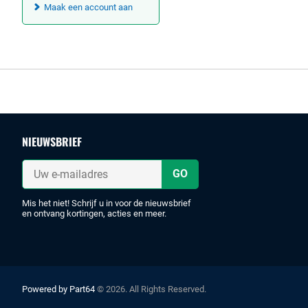
Maak een account aan
Footer
NIEUWSBRIEF
Uw
e-
mailadres
Mis het niet! Schrijf u in voor de nieuwsbrief
en ontvang kortingen, acties en meer.
Powered by Part64
© 2026. All Rights Reserved.