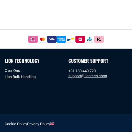
Betaal
simpel
en
veilig
LION TECHNOLOGY
CUSTOMER SUPPORT
met
iDeal
Over Ons
+31 180 440 720
of
support@liontech.shop
Lion Bulk Handling
bankoverschrijving.
Cookie Policy
Privacy Policy