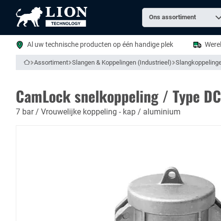
Naar
Zoek
Ons assortiment
naar
homepage
een
product...
Al uw technische producten op één handige plek
Werel
Assortiment
Slangen & Koppelingen (Industrieel)
Slangkoppeling
Naar homepage
CamLock snelkoppeling / Type DC
7 bar / Vrouwelijke koppeling - kap / aluminium