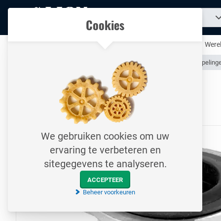
Naar
Zoek
Ons assortiment
Cookies
naar
homepage
een
product...
Al uw technische producten op één handige plek
Werel
Assortiment
Slangen & Koppelingen (Industrieel)
Slangkoppeling
Naar homepage
GEKA Snelkoppeling / DN25
10 bar / Snelkoppeling met binnendraad / RVS
We gebruiken cookies om uw
ervaring te verbeteren en
sitegegevens te analyseren.
ACCEPTEER
Beheer voorkeuren