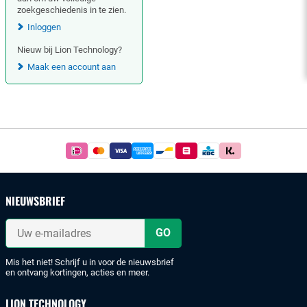
zoekgeschiedenis in te zien.
Inloggen
Nieuw bij Lion Technology?
Maak een account aan
Footer
Betaal
simpel
en
veilig
NIEUWSBRIEF
met
iDeal
Uw
of
e-
mailadres
bankoverschrijving.
Mis het niet! Schrijf u in voor de nieuwsbrief
en ontvang kortingen, acties en meer.
LION TECHNOLOGY