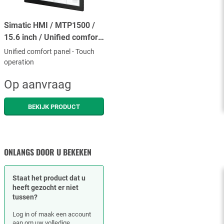
Simatic HMI / MTP1500 /
15.6 inch / Unified comfort
panel / Touch operation
Unified comfort panel - Touch
operation
Op aanvraag
BEKIJK PRODUCT
ONLANGS DOOR U BEKEKEN
Staat het product dat u
heeft gezocht er niet
tussen?
Log in of maak een account
aan om uw volledige