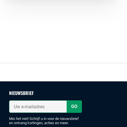
Footer
NIEUWSBRIEF
Uw
e-
mailadres
Mis het niet! Schrijf u in voor de nieuwsbrief
en ontvang kortingen, acties en meer.