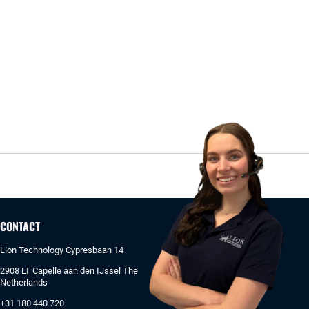
CONTACT
Lion Technology Cypresbaan 14
2908 LT Capelle aan den IJssel The
Netherlands
+31 180 440 720