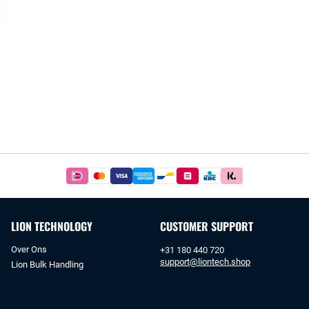
Betaal
simpel
en
veilig
LION TECHNOLOGY
CUSTOMER SUPPORT
met
iDeal
Over Ons
+31 180 440 720
of
support@liontech.shop
Lion Bulk Handling
bankoverschrijving.