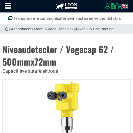
Naar
Vergelijk eenvoudig producten en specificaties
homepage
Open
mobiel
Transparante communicatie over kosten en verzendstatus
menu
Assortiment
Meet- & Regel Techniek
Niveau- & Hoekmeting
Naar homepage
Niveaudetector / Vegacap 62 /
500mmx72mm
Capacitieve staafelektrode