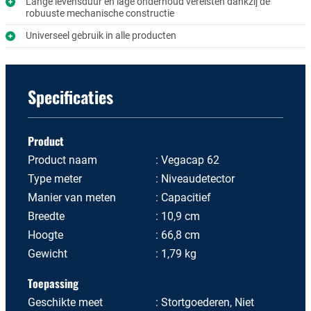
Lange levensduur en lage onderhoud vereisten dankzij de
robuuste mechanische constructie
Universeel gebruik in alle producten
Specificaties
Product
Product naam
Vegacap 62
Type meter
Niveaudetector
Manier van meten
Capacitief
Breedte
10,9 cm
Hoogte
66,8 cm
Gewicht
1,79 kg
Toepassing
Geschikte meet
Stortgoederen, Niet