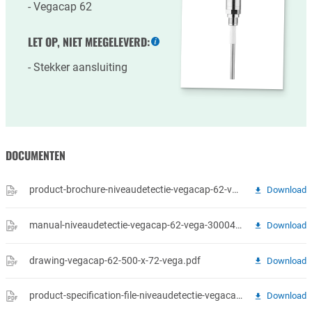
Vegacap 62
LET OP, NIET MEEGELEVERD:
Meer
informatie
Stekker aansluiting
DOCUMENTEN
product-brochure-niveaudetectie-vegacap-62-vega-29982-nl-vegacap-62-65-67-niveaudetectie-in-stortgoed.pdf
Download
manual-niveaudetectie-vegacap-62-vega-30004-nl-vegacap-62-relais-dpdt-1.pdf
Download
drawing-vegacap-62-500-x-72-vega.pdf
Download
product-specification-file-niveaudetectie-vegacap-62-vega-34675-nl-vegacap-62-relais-dpdt.pdf
Download