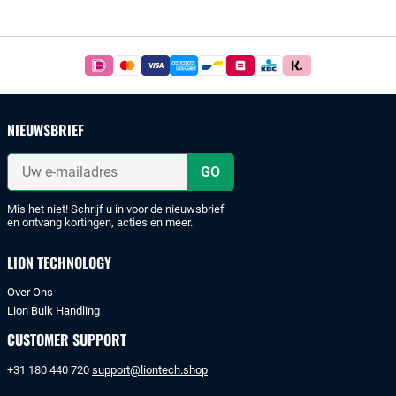
Footer
Betaal
simpel
en
veilig
NIEUWSBRIEF
met
iDeal
Uw
of
e-
mailadres
bankoverschrijving.
Mis het niet! Schrijf u in voor de nieuwsbrief
en ontvang kortingen, acties en meer.
LION TECHNOLOGY
Over Ons
Lion Bulk Handling
CUSTOMER SUPPORT
+31 180 440 720
support@liontech.shop