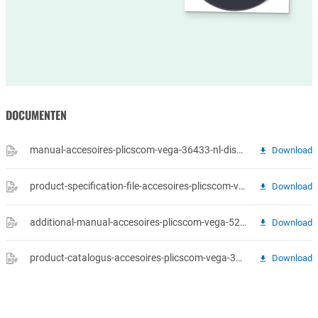
DOCUMENTEN
manual-accesoires-plicscom-vega-36433-nl-display-en-bedienmodule-plicscom.pdf
Download
product-specification-file-accesoires-plicscom-vega-52457-nl-plicscom-opsteekbare-display-en-bedieningsmodule-fuer-plics-sensoren.pdf
Download
additional-manual-accesoires-plicscom-vega-52454-nl-aanvullende-handleiding-bluetooth-usb-adapter-verbinding-van-pc-notebook-met-plicscom-met-blueto.pdf
Download
product-catalogus-accesoires-plicscom-vega-34147-nl-kapitel-software-und-anzeigeinstrumente-1.pdf
Download