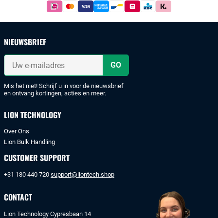
Betaal
simpel
en
veilig
NIEUWSBRIEF
met
iDeal
Uw
of
e-
mailadres
bankoverschrijving.
Mis het niet! Schrijf u in voor de nieuwsbrief
en ontvang kortingen, acties en meer.
LION TECHNOLOGY
Over Ons
Lion Bulk Handling
CUSTOMER SUPPORT
+31 180 440 720
support@liontech.shop
CONTACT
Lion Technology Cypresbaan 14