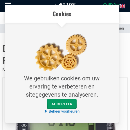
Naar
Vergelijk eenvoudig producten en specificaties
homepage
Open
Cookies
mobiel
Transparante communicatie over kosten en verzendstatus
menu
Assortiment
Meet- & Regel Techniek
Meetinstrumentatie schermen
Naar homepage
Display- en bedieningsmodule /
Plicscom / Met verlichting
Meetwaarde-indicatie en inregeling van plics® sensoren
We gebruiken cookies om uw
ervaring te verbeteren en
sitegegevens te analyseren.
ACCEPTEER
Beheer voorkeuren